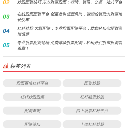
02
炒股配资技巧 东方财富股票：行情、资讯、交易一站式平台
在线股票配资平台 创赢盘引领新风尚，智能投资助力财富增
03
长快车
杠杆炒股 大彩配资：专业股票配资平台，助您轻松实现财富
04
增值梦
专业股票配资论坛 免费体验股票配资，轻松开启股市投资新
05
篇章！
标签列表
股票百倍杠杆平台
配资炒股
杠杆炒股股票
杠杆融资炒股
配资查询
网上股票杠杆平台
配资论坛
十倍杠杆炒股