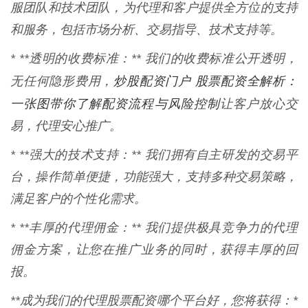
服团队和技术团队，为代理和客户提供全方位的支持
和服务，包括市场分析、交易指导、技术支持等。
* **透明的收费标准：** 我们的收费标准公开透明，
炒股配资门户 股票配资全解析：
无任何隐形费用，
一张图带你了解配资流程与风险控制
让客户放心交
易，代理安心推广。
* **强大的技术支持：** 我们拥有自主研发的交易平
台，操作简单便捷，功能强大，支持多种交易策略，
满足客户的个性化需求。
* **丰厚的代理佣金：** 我们提供极具竞争力的代理
佣金方案，让您在推广业务的同时，获得丰厚的回
报。
**成为我们的代理股票配资哪个平台好，您将获得：*