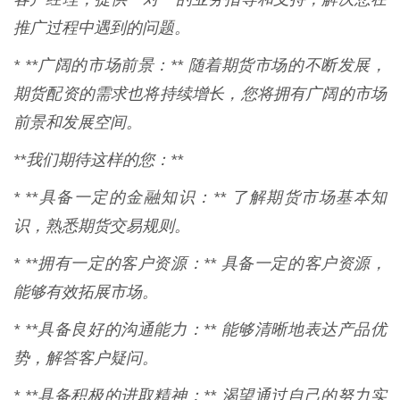
推广过程中遇到的问题。
* **广阔的市场前景：** 随着期货市场的不断发展，
期货配资的需求也将持续增长，您将拥有广阔的市场
前景和发展空间。
**我们期待这样的您：**
* **具备一定的金融知识：** 了解期货市场基本知
识，熟悉期货交易规则。
* **拥有一定的客户资源：** 具备一定的客户资源，
能够有效拓展市场。
* **具备良好的沟通能力：** 能够清晰地表达产品优
势，解答客户疑问。
* **具备积极的进取精神：** 渴望通过自己的努力实