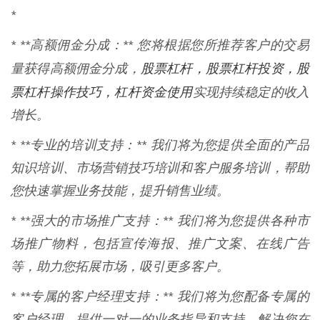
*
* **高额佣金分成：** 您将根据您所推荐客户的交易
股票杠杆，股票杠杆投资，股
量获得高额佣金分成，
票杠杆操作技巧，杠杆资金使用
实现持续稳定的收入
增长。
* **专业的培训支持：** 我们将为您提供全面的产品
知识培训、市场营销技巧培训和客户服务培训，帮助
您快速掌握业务技能，提升销售业绩。
* **强大的市场推广支持：** 我们将为您提供各种市
场推广物料，包括宣传海报、推广文案、在线广告
等，助力您拓展市场，吸引更多客户。
* **专属的客户经理支持：** 我们将为您配备专属的
客户经理，提供一对一的业务指导和支持，解决您在