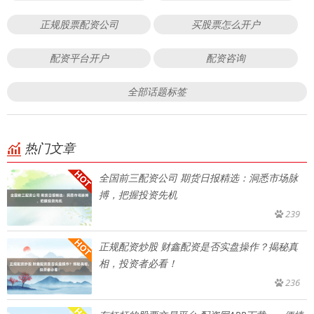
正规股票配资公司
买股票怎么开户
配资平台开户
配资咨询
全部话题标签
热门文章
全国前三配资公司 期货日报精选：洞悉市场脉
搏，把握投资先机
239
正规配资炒股 财鑫配资是否实盘操作？揭秘真
相，投资者必看！
236