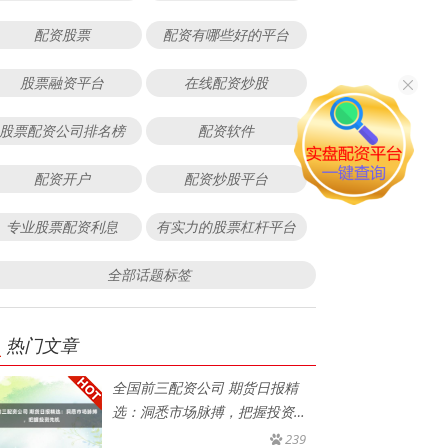
配资股票
配资有哪些好的平台
股票融资平台
在线配资炒股
股票配资公司排名榜
配资软件
配资开户
配资炒股平台
专业股票配资利息
有实力的股票杠杆平台
全部话题标签
热门文章
全国前三配资公司 期货日报精
选：洞悉市场脉搏，把握投资先
机
239