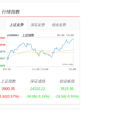
行情指数
上证走势
深证走势
创业走势
上证指数
深证成指
创业板指
3900.35
14110.12
3515.56
1.92
(0.57%)
-34.08
(-0.24%)
-19.58
(-0.55%)