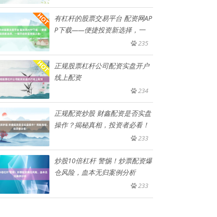
有杠杆的股票交易平台 配资网AP
P下载——便捷投资新选择，一
235
正规股票杠杆公司配资实盘开户
线上配资
234
正规配资炒股 财鑫配资是否实盘
操作？揭秘真相，投资者必看！
233
炒股10倍杠杆 警惕！炒票配资爆
仓风险，血本无归案例分析
233