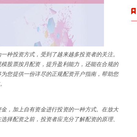
为一种投资方式，受到了越来越多投资者的关注。
规模股票按月配资，提升盈利能力，还能在合规的
将为您提供一份详尽的正规配资开户指南，帮助您
。
资金，加上自有资金进行投资的一种方式。在放大
在选择配资之前，投资者应充分了解配资的原理、