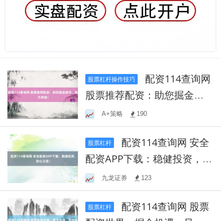
配资114查询网
股票杠杆操作技巧
股票推荐配资：助您掘金股
市，放大收益！
A+策略
190
配资114查询网 安全
股票杠杆
配资APP下载：稳健投资，安
心之选！
九龙证券
123
配资114查询网 股票
股票杠杆