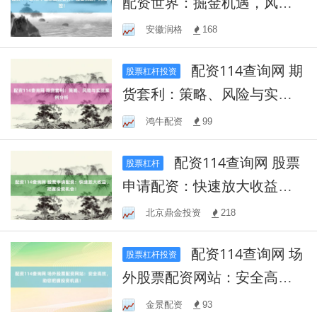
配资世界：掘金机遇，风险
可控！
安徽润格
168
配资114查询网 期
股票杠杆投资
货套利：策略、风险与实战
案例分析
鸿牛配资
99
配资114查询网 股票
股票杠杆
申请配资：快速放大收益，
把握投资机会！
北京鼎金投资
218
配资114查询网 场
股票杠杆投资
外股票配资网站：安全高
效，助您把握投资机遇！
金景配资
93