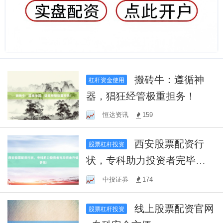
搬砖牛：遵循神
杠杆资金使用
器，猖狂经管极重担务！
恒达资讯
159
西安股票配资行
股票杠杆投资
状，专科助力投资者完毕资
金升值梦思！
中投证券
174
线上股票配资官网
股票杠杆投资