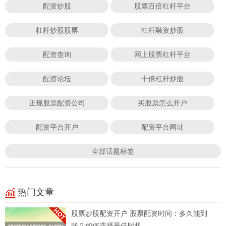
配资炒股
股票百倍杠杆平台
杠杆炒股股票
杠杆融资炒股
配资查询
网上股票杠杆平台
配资论坛
十倍杠杆炒股
正规股票配资公司
买股票怎么开户
配资平台开户
配资平台网址
全部话题标签
热门文章
股票炒股配资开户 股票配资时间：多久能到
账？如何选择最佳时机