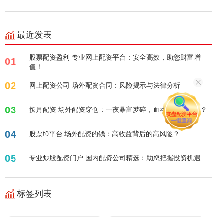
最近发表
股票配资盈利 专业网上配资平台：安全高效，助您财富增
01
值！
02
网上配资公司 场外配资合同：风险揭示与法律分析
03
按月配资 场外配资穿仓：一夜暴富梦碎，血本无归谁之过？
04
股票t0平台 场外配资的钱：高收益背后的高风险？
05
专业炒股配资门户 国内配资公司精选：助您把握投资机遇
标签列表