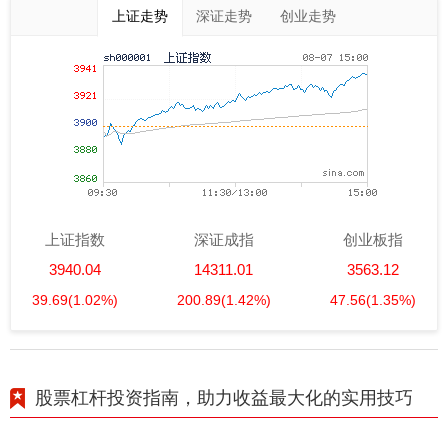
上证走势
深证走势
创业走势
上证指数
深证成指
创业板指
3940.04
14311.01
3563.12
39.69
(1.02%)
200.89
(1.42%)
47.56
(1.35%)
股票杠杆投资指南，助力收益最大化的实用技巧