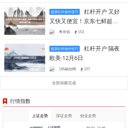
杠杆开户 又好
股票杠杆操作技巧
又快又便宜！京东七鲜超市
宣布下调免运费门槛
粤有钱
153
杠杆开户 隔夜
股票杠杆操作技巧
欧美·12月6日
195融创网
107
全部加载完成
行情指数
上证走势
深证走势
创业走势