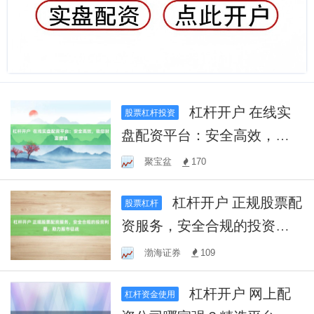
杠杆开户 在线实
股票杠杆投资
盘配资平台：安全高效，助
您财富增值
聚宝盆
170
杠杆开户 正规股票配
股票杠杆
资服务，安全合规的投资利
器，助力股市征战
渤海证券
109
杠杆开户 网上配
杠杆资金使用