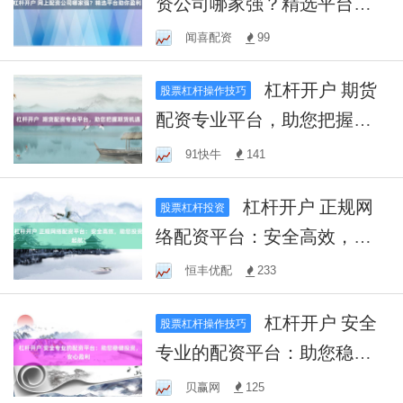
资公司哪家强？精选平台助
你盈利！
闻喜配资
99
杠杆开户 期货
股票杠杆操作技巧
配资专业平台，助您把握期
货机遇
91快牛
141
杠杆开户 正规网
股票杠杆投资
络配资平台：安全高效，助
您投资起航！
恒丰优配
233
杠杆开户 安全
股票杠杆操作技巧
专业的配资平台：助您稳健
投资，安心盈利
贝赢网
125