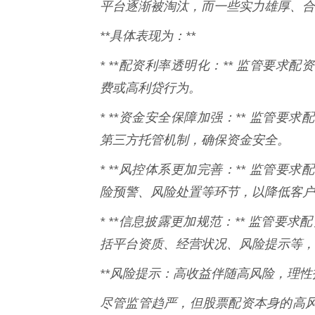
平台逐渐被淘汰，而一些实力雄厚、合
**具体表现为：**
* **配资利率透明化：** 监管要
费或高利贷行为。
* **资金安全保障加强：** 监管
第三方托管机制，确保资金安全。
* **风控体系更加完善：** 监管
险预警、风险处置等环节，以降低客户
* **信息披露更加规范：** 监管
括平台资质、经营状况、风险提示等，
**风险提示：高收益伴随高风险，理性
尽管监管趋严，但股票配资本身的高