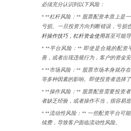
必须充分认识到以下风险：
* **杠杆风险：** 股票配资本质
亏损。一旦投资方向判断错误，亏损
杆操作技巧，杠杆资金使用
甚至可能导
* **平台风险：** 即使是合规的
善，或者出现违规行为，客户的资金安
* **市场风险：** 股票市场本身
等多种因素的影响。即使投资者选择了
* **操作风险：** 股票配资需要
者缺乏经验，或者操作不当，很容易造
* **流动性风险：** 一些配资平
续费，导致客户面临流动性风险。