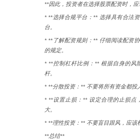
**因此，投资者在选择股票配资时，应
* **选择合规平台：** 选择具有
台。
* **了解配资规则：** 仔细阅读
的规定。
* **控制杠杆比例：** 根据自身
杆。
* **分散投资：** 不要将所有资金
* **设置止损：** 设定合理的止
大。
* **理性投资：** 不要盲目跟风，
**总结**