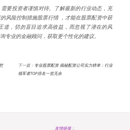
，需要投资者谨慎对待。了解最新的行业动态，充
的风险控制措施股票行情 ，才能在股票配资中获
王道，切勿盲目追求高收益，而忽视了潜在的风
询专业的金融顾问，获取更个性化的建议。
把
专业股票配资 揭秘配资公司实力榜单：行业
下一篇：
领军者TOP排名一览无余
友情链接：