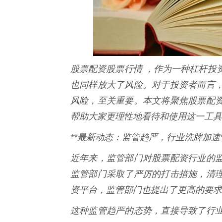
股票配资股票行情 ，作为一种杠杆投
也同样放大了风险。对于投资者而言
风险，至关重要。本文将聚焦股票配
帮助大家更理性地看待和使用这一工具
**最新动态：监管趋严，行业洗牌加速*
近年来，监管部门对股票配资行业的
监管部门采取了严厉的打击措施，清
资平台，监管部门也提出了更高的要求
这种监管趋严的态势，直接导致了行