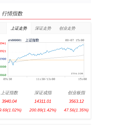
行情指数
上证走势
深证走势
创业走势
上证指数
深证成指
创业板指
3940.04
14311.01
3563.12
9.69
(1.02%)
200.89
(1.42%)
47.56
(1.35%)