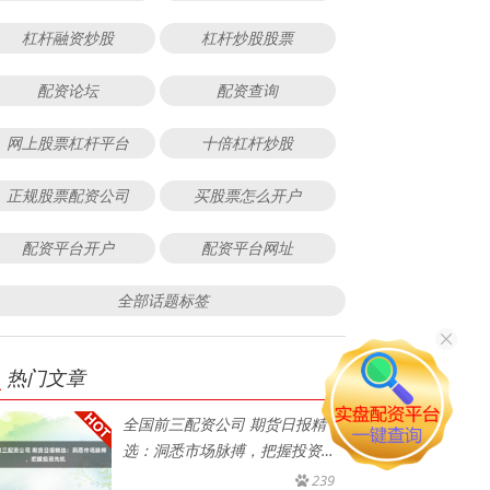
杠杆融资炒股
杠杆炒股股票
配资论坛
配资查询
网上股票杠杆平台
十倍杠杆炒股
正规股票配资公司
买股票怎么开户
配资平台开户
配资平台网址
全部话题标签
热门文章
全国前三配资公司 期货日报精
选：洞悉市场脉搏，把握投资先
机
239