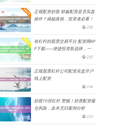
正规配资炒股 财鑫配资是否实盘
操作？揭秘真相，投资者必看！
236
有杠杆的股票交易平台 配资网AP
P下载——便捷投资新选择，一
235
正规股票杠杆公司配资实盘开户
线上配资
234
炒股10倍杠杆 警惕！炒票配资爆
仓风险，血本无归案例分析
233