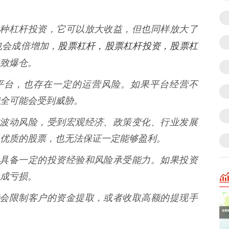
上是一种杠杆投资，它可以放大收益，但也同样放大了
股票杠杆，股票杠杆投资，股票杠
也会成倍增加，
致爆仓。
配资平台，也存在一定的运营风险。如果平台经营不
全可能会受到威胁。
就存在波动风险，受到宏观经济、政策变化、行业发展
优质的股票，也无法保证一定能够盈利。
投资者具备一定的投资经验和风险承受能力。如果投资
成亏损。
台可能会限制客户的资金提取，或者收取高额的提现手