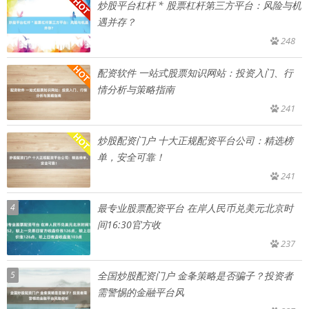
炒股平台杠杆 * 股票杠杆第三方平台：风险与机
遇并存？
248
配资软件 一站式股票知识网站：投资入门、行
情分析与策略指南
241
炒股配资门户 十大正规配资平台公司：精选榜
单，安全可靠！
241
4
最专业股票配资平台 在岸人民币兑美元北京时
间16:30官方收
237
5
全国炒股配资门户 金夆策略是否骗子？投资者
需警惕的金融平台风